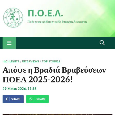
Π.Ο.Ε.Λ.
Ποδοσφαιρική Ομοσπονδία Επαρχίας Λευκωσίας
HIGHLIGHTS
/
INTERVIEWS
/
TOP STORIES
Απόψε η Βραδιά Βραβεύσεων
ΠΟΕΛ 2025-2026!
29 Μαΐου 2026, 11:58
SHARE
SHARE