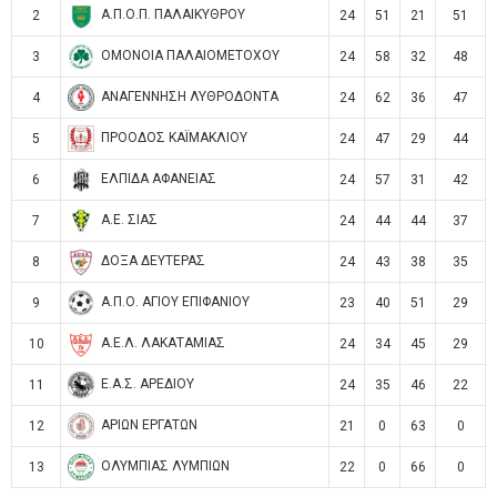
Α.Π.Ο.Π. ΠΑΛΑΙΚΥΘΡΟΥ
2
24
51
21
51
ΟΜΟΝΟΙΑ ΠΑΛΑΙΟΜΕΤΟΧΟΥ
3
24
58
32
48
ΑΝΑΓΕΝΝΗΣΗ ΛΥΘΡΟΔΟΝΤΑ
4
24
62
36
47
ΠΡΟΟΔΟΣ ΚΑΪΜΑΚΛΙΟΥ
5
24
47
29
44
ΕΛΠΙΔΑ ΑΦΑΝΕΙΑΣ
6
24
57
31
42
Α.Ε. ΣΙΑΣ
7
24
44
44
37
ΔΟΞΑ ΔΕΥΤΕΡΑΣ
8
24
43
38
35
Α.Π.Ο. ΑΓΙΟΥ ΕΠΙΦΑΝΙΟΥ
9
23
40
51
29
Α.Ε.Λ. ΛΑΚΑΤΑΜΙΑΣ
10
24
34
45
29
Ε.Α.Σ. ΑΡΕΔΙΟΥ
11
24
35
46
22
ΑΡΙΩΝ ΕΡΓΑΤΩΝ
12
21
0
63
0
ΟΛΥΜΠΙΑΣ ΛΥΜΠΙΩΝ
13
22
0
66
0