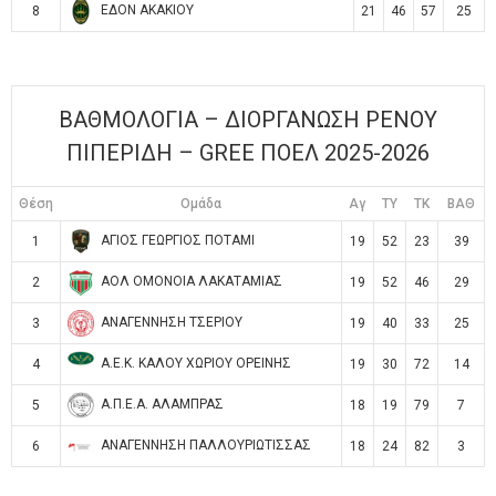
ΕΔΟΝ ΑΚΑΚΙΟΥ
8
21
46
57
25
ΒΑΘΜΟΛΟΓΙΑ – ΔΙΟΡΓΑΝΩΣΗ ΡΕΝΟΥ
ΠΙΠΕΡΙΔΗ – GREE ΠΟΕΛ 2025-2026
Θέση
Ομάδα
Αγ
TY
TK
ΒΑΘ
ΑΓΙΟΣ ΓΕΩΡΓΙΟΣ ΠΟΤΑΜΙ
1
19
52
23
39
ΑΟΛ ΟΜΟΝΟΙΑ ΛΑΚΑΤΑΜΙΑΣ
2
19
52
46
29
ΑΝΑΓΕΝΝΗΣΗ ΤΣΕΡΙΟΥ
3
19
40
33
25
Α.Ε.Κ. ΚΑΛΟΥ ΧΩΡΙΟΥ ΟΡΕΙΝΗΣ
4
19
30
72
14
Α.Π.Ε.Α. ΑΛΑΜΠΡΑΣ
5
18
19
79
7
ΑΝΑΓΕΝΝΗΣΗ ΠΑΛΛΟΥΡΙΩΤΙΣΣΑΣ
6
18
24
82
3