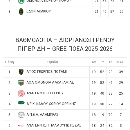
ΟΜΟΝΟΙΑ ΒΟΡΕΙΟΥ ΠΟΛΟΥ
7
21
54
73
31
ΕΔΟΝ ΑΚΑΚΙΟΥ
8
21
46
57
25
ΒΑΘΜΟΛΟΓΙΑ – ΔΙΟΡΓΑΝΩΣΗ ΡΕΝΟΥ
ΠΙΠΕΡΙΔΗ – GREE ΠΟΕΛ 2025-2026
Θέση
Ομάδα
Αγ
TY
TK
ΒΑΘ
ΑΓΙΟΣ ΓΕΩΡΓΙΟΣ ΠΟΤΑΜΙ
1
19
52
23
39
ΑΟΛ ΟΜΟΝΟΙΑ ΛΑΚΑΤΑΜΙΑΣ
2
19
52
46
29
ΑΝΑΓΕΝΝΗΣΗ ΤΣΕΡΙΟΥ
3
19
40
33
25
Α.Ε.Κ. ΚΑΛΟΥ ΧΩΡΙΟΥ ΟΡΕΙΝΗΣ
4
19
30
72
14
Α.Π.Ε.Α. ΑΛΑΜΠΡΑΣ
5
18
19
79
7
ΑΝΑΓΕΝΝΗΣΗ ΠΑΛΛΟΥΡΙΩΤΙΣΣΑΣ
6
18
24
82
3