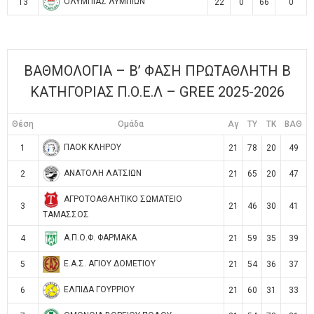
ΟΛΥΜΠΙΑΣ ΛΥΜΠΙΩΝ
13
22
0
66
0
ΒΑΘΜΟΛΟΓΙΑ – Β’ ΦΑΣΗ ΠΡΩΤΑΘΛΗΤΗ Β
ΚΑΤΗΓΟΡΙΑΣ Π.Ο.Ε.Λ – GREE 2025-2026
Θέση
Ομάδα
Αγ
TY
TK
ΒΑΘ
ΠΑΟΚ ΚΛΗΡΟΥ
1
21
78
20
49
ΑΝΑΤΟΛΗ ΛΑΤΣΙΩΝ
2
21
65
20
47
ΑΓΡΟΤΟΑΘΛΗΤΙΚΟ ΣΩΜΑΤΕΙΟ
3
21
46
30
41
ΤΑΜΑΣΣΟΣ
Α.Π.Ο.Φ. ΦΑΡΜΑΚΑ
4
21
59
35
39
Ε.Α.Σ. ΑΓΙΟΥ ΔΟΜΕΤΙΟΥ
5
21
54
36
37
ΕΛΠΙΔΑ ΓΟΥΡΡΙΟΥ
6
21
60
31
33