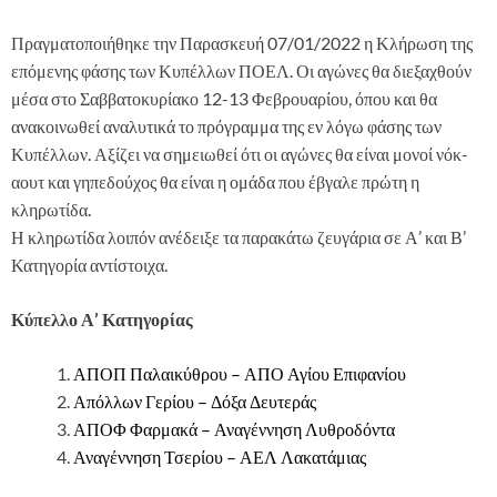
Πραγματοποιήθηκε την Παρασκευή 07/01/2022 η Κλήρωση της
επόμενης φάσης των Κυπέλλων ΠΟΕΛ. Οι αγώνες θα διεξαχθούν
μέσα στο Σαββατοκυρίακο 12-13 Φεβρουαρίου, όπου και θα
ανακοινωθεί αναλυτικά το πρόγραμμα της εν λόγω φάσης των
Κυπέλλων. Αξίζει να σημειωθεί ότι οι αγώνες θα είναι μονοί νόκ-
αουτ και γηπεδούχος θα είναι η ομάδα που έβγαλε πρώτη η
κληρωτίδα.
Η κληρωτίδα λοιπόν ανέδειξε τα παρακάτω ζευγάρια σε Α’ και Β’
Κατηγορία αντίστοιχα.
Κύπελλο Α’ Κατηγορίας
ΑΠΟΠ Παλαικύθρου – ΑΠΟ Αγίου Επιφανίου
Απόλλων Γερίου – Δόξα Δευτεράς
ΑΠΟΦ Φαρμακά – Αναγέννηση Λυθροδόντα
Αναγέννηση Τσερίου – ΑΕΛ Λακατάμιας