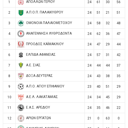
ΑΠΟΛΛΩΝ ΓΕΡΙΟΥ
1
24
61
30
56
Α.Π.Ο.Π. ΠΑΛΑΙΚΥΘΡΟΥ
2
24
51
21
51
ΟΜΟΝΟΙΑ ΠΑΛΑΙΟΜΕΤΟΧΟΥ
3
24
58
32
48
ΑΝΑΓΕΝΝΗΣΗ ΛΥΘΡΟΔΟΝΤΑ
4
24
62
36
47
ΠΡΟΟΔΟΣ ΚΑΪΜΑΚΛΙΟΥ
5
24
47
29
44
ΕΛΠΙΔΑ ΑΦΑΝΕΙΑΣ
6
24
57
31
42
Α.Ε. ΣΙΑΣ
7
24
44
44
37
ΔΟΞΑ ΔΕΥΤΕΡΑΣ
8
24
43
38
35
Α.Π.Ο. ΑΓΙΟΥ ΕΠΙΦΑΝΙΟΥ
9
23
40
51
29
Α.Ε.Λ. ΛΑΚΑΤΑΜΙΑΣ
10
24
34
45
29
Ε.Α.Σ. ΑΡΕΔΙΟΥ
11
24
35
46
22
ΑΡΙΩΝ ΕΡΓΑΤΩΝ
12
21
0
63
0