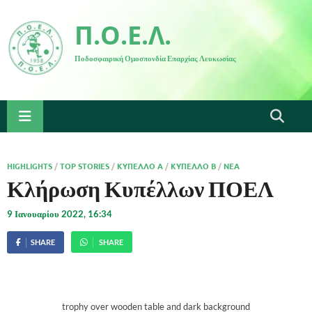
Π.Ο.Ε.Λ.
Ποδοσφαιρική Ομοσπονδία Επαρχίας Λευκωσίας
HIGHLIGHTS
/
TOP STORIES
/
ΚΎΠΕΛΛΟ A
/
ΚΎΠΕΛΛΟ B
/
ΝΈΑ
Κλήρωση Κυπέλλων ΠΟΕΛ
9 Ιανουαρίου 2022, 16:34
SHARE
SHARE
trophy over wooden table and dark background