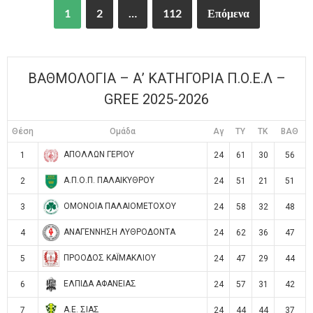
1
2
…
112
Επόμενα
ΒΑΘΜΟΛΟΓΙΑ – Α’ ΚΑΤΗΓΟΡΙΑ Π.Ο.Ε.Λ –
GREE 2025-2026
Θέση
Ομάδα
Αγ
TY
TK
ΒΑΘ
ΑΠΟΛΛΩΝ ΓΕΡΙΟΥ
1
24
61
30
56
Α.Π.Ο.Π. ΠΑΛΑΙΚΥΘΡΟΥ
2
24
51
21
51
ΟΜΟΝΟΙΑ ΠΑΛΑΙΟΜΕΤΟΧΟΥ
3
24
58
32
48
ΑΝΑΓΕΝΝΗΣΗ ΛΥΘΡΟΔΟΝΤΑ
4
24
62
36
47
ΠΡΟΟΔΟΣ ΚΑΪΜΑΚΛΙΟΥ
5
24
47
29
44
ΕΛΠΙΔΑ ΑΦΑΝΕΙΑΣ
6
24
57
31
42
Α.Ε. ΣΙΑΣ
7
24
44
44
37