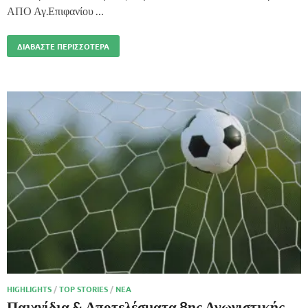
ΑΠΟ Αγ.Επιφανίου …
ΔΙΑΒΆΣΤΕ ΠΕΡΙΣΣΌΤΕΡΑ
HIGHLIGHTS
/
TOP STORIES
/
ΝΈΑ
Παιχνίδια & Αποτελέσματα 8ης Αγωνιστικής