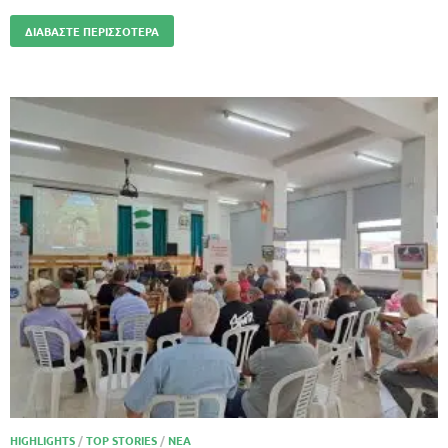
ΔΙΑΒΆΣΤΕ ΠΕΡΙΣΣΌΤΕΡΑ
HIGHLIGHTS
/
TOP STORIES
/
ΝΈΑ