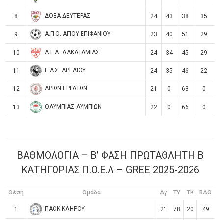
ΔΟΞΑ ΔΕΥΤΕΡΑΣ
8
24
43
38
35
Α.Π.Ο. ΑΓΙΟΥ ΕΠΙΦΑΝΙΟΥ
9
23
40
51
29
Α.Ε.Λ. ΛΑΚΑΤΑΜΙΑΣ
10
24
34
45
29
Ε.Α.Σ. ΑΡΕΔΙΟΥ
11
24
35
46
22
ΑΡΙΩΝ ΕΡΓΑΤΩΝ
12
21
0
63
0
ΟΛΥΜΠΙΑΣ ΛΥΜΠΙΩΝ
13
22
0
66
0
ΒΑΘΜΟΛΟΓΙΑ – Β’ ΦΑΣΗ ΠΡΩΤΑΘΛΗΤΗ Β
ΚΑΤΗΓΟΡΙΑΣ Π.Ο.Ε.Λ – GREE 2025-2026
Θέση
Ομάδα
Αγ
TY
TK
ΒΑΘ
ΠΑΟΚ ΚΛΗΡΟΥ
1
21
78
20
49