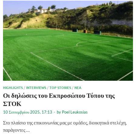
HIGHLIGHTS
/
INTERVIEWS
/
TOP STORIES
/
ΝΈΑ
Οι δηλώσεις του Εκπροσώπου Τύπου της
ΣΤΟΚ
10 Σεπτεμβρίου 2025, 17:13
-
by
Poel Leukosias
Στο πλαίσιο της επικοινωνίας μας με ομάδες, διοικητικά στελέχη,
παράγοντες …