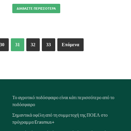
ΔΙΑΒΆΣΤΕ ΠΕΡΙΣΣΌΤΕΡΑ
30
31
32
33
Επόμενα
Το αγροτικό ποδόσφαιρο είναι κάτι περισσότερο από το
ποδόσφαιρο
Σημαντικά οφέλη από τη συμμετοχή της ΠΟΕΛ στο
πρόγραμμα Erasmus+