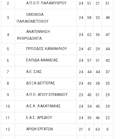
Α.Π.Ο.Π. ΠΑΛΑΙΚΥΘΡΟΥ
2
24
51
21
51
ΟΜΟΝΟΙΑ
3
24
58
32
48
ΠΑΛΑΙΟΜΕΤΟΧΟΥ
ΑΝΑΓΕΝΝΗΣΗ
4
24
62
36
47
ΛΥΘΡΟΔΟΝΤΑ
ΠΡΟΟΔΟΣ ΚΑΪΜΑΚΛΙΟΥ
5
24
47
29
44
ΕΛΠΙΔΑ ΑΦΑΝΕΙΑΣ
6
24
57
31
42
Α.Ε. ΣΙΑΣ
7
24
44
44
37
ΔΟΞΑ ΔΕΥΤΕΡΑΣ
8
24
43
38
35
Α.Π.Ο. ΑΓΙΟΥ ΕΠΙΦΑΝΙΟΥ
9
23
40
51
29
Α.Ε.Λ. ΛΑΚΑΤΑΜΙΑΣ
10
24
34
45
29
Ε.Α.Σ. ΑΡΕΔΙΟΥ
11
24
35
46
22
ΑΡΙΩΝ ΕΡΓΑΤΩΝ
12
21
0
63
0