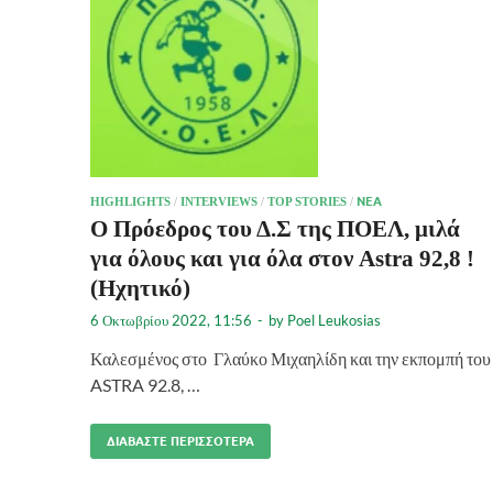
HIGHLIGHTS
/
INTERVIEWS
/
TOP STORIES
/
ΝΈΑ
Ο Πρόεδρος του Δ.Σ της ΠΟΕΛ, μιλά
για όλους και για όλα στον Astra 92,8 !
(Ηχητικό)
6 Οκτωβρίου 2022, 11:56
-
by
Poel Leukosias
Καλεσμένος στο Γλαύκο Μιχαηλίδη και την εκπομπή του
ASTRA 92.8, …
ΔΙΑΒΆΣΤΕ ΠΕΡΙΣΣΌΤΕΡΑ