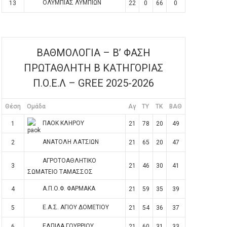
ΟΛΥΜΠΙΑΣ ΛΥΜΠΙΩΝ
13
22
0
66
0
ΒΑΘΜΟΛΟΓΙΑ – Β’ ΦΑΣΗ
ΠΡΩΤΑΘΛΗΤΗ Β ΚΑΤΗΓΟΡΙΑΣ
Π.Ο.Ε.Λ – GREE 2025-2026
Θέση
Ομάδα
Αγ
TY
TK
ΒΑΘ
ΠΑΟΚ ΚΛΗΡΟΥ
1
21
78
20
49
ΑΝΑΤΟΛΗ ΛΑΤΣΙΩΝ
2
21
65
20
47
ΑΓΡΟΤΟΑΘΛΗΤΙΚΟ
3
21
46
30
41
ΣΩΜΑΤΕΙΟ ΤΑΜΑΣΣΟΣ
Α.Π.Ο.Φ. ΦΑΡΜΑΚΑ
4
21
59
35
39
Ε.Α.Σ. ΑΓΙΟΥ ΔΟΜΕΤΙΟΥ
5
21
54
36
37
ΕΛΠΙΔΑ ΓΟΥΡΡΙΟΥ
6
21
60
31
33