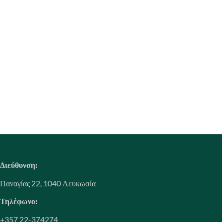
Διεύθυνση:
Παναγίας 22, 1040 Λευκωσία
Τηλέφωνο:
+357 22-374274