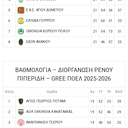
Ε.Α.Σ. ΑΓΙΟΥ ΔΟΜΕΤΙΟΥ
5
21
54
36
37
ΕΛΠΙΔΑ ΓΟΥΡΡΙΟΥ
6
21
60
31
33
ΟΜΟΝΟΙΑ ΒΟΡΕΙΟΥ ΠΟΛΟΥ
7
21
54
73
31
ΕΔΟΝ ΑΚΑΚΙΟΥ
8
21
46
57
25
ΒΑΘΜΟΛΟΓΙΑ – ΔΙΟΡΓΑΝΩΣΗ ΡΕΝΟΥ
ΠΙΠΕΡΙΔΗ – GREE ΠΟΕΛ 2025-2026
Θέση
Ομάδα
Αγ
TY
TK
ΒΑΘ
ΑΓΙΟΣ ΓΕΩΡΓΙΟΣ ΠΟΤΑΜΙ
1
19
52
23
39
ΑΟΛ ΟΜΟΝΟΙΑ ΛΑΚΑΤΑΜΙΑΣ
2
19
52
46
29
ΑΝΑΓΕΝΝΗΣΗ ΤΣΕΡΙΟΥ
3
19
40
33
25