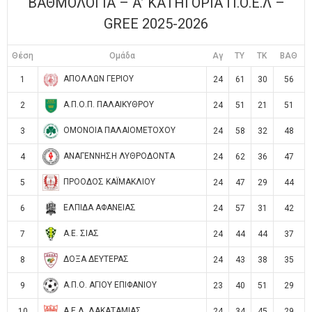
ΒΑΘΜΟΛΟΓΙΑ – Α’ ΚΑΤΗΓΟΡΙΑ Π.Ο.Ε.Λ –
GREE 2025-2026
Θέση
Ομάδα
Αγ
TY
TK
ΒΑΘ
ΑΠΟΛΛΩΝ ΓΕΡΙΟΥ
1
24
61
30
56
Α.Π.Ο.Π. ΠΑΛΑΙΚΥΘΡΟΥ
2
24
51
21
51
ΟΜΟΝΟΙΑ ΠΑΛΑΙΟΜΕΤΟΧΟΥ
3
24
58
32
48
ΑΝΑΓΕΝΝΗΣΗ ΛΥΘΡΟΔΟΝΤΑ
4
24
62
36
47
ΠΡΟΟΔΟΣ ΚΑΪΜΑΚΛΙΟΥ
5
24
47
29
44
ΕΛΠΙΔΑ ΑΦΑΝΕΙΑΣ
6
24
57
31
42
Α.Ε. ΣΙΑΣ
7
24
44
44
37
ΔΟΞΑ ΔΕΥΤΕΡΑΣ
8
24
43
38
35
Α.Π.Ο. ΑΓΙΟΥ ΕΠΙΦΑΝΙΟΥ
9
23
40
51
29
Α.Ε.Λ. ΛΑΚΑΤΑΜΙΑΣ
10
24
34
45
29